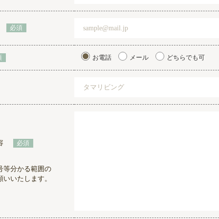
必須
お電話
メール
どちらでも可
須
容
必須
号等分かる範囲の
願いいたします。