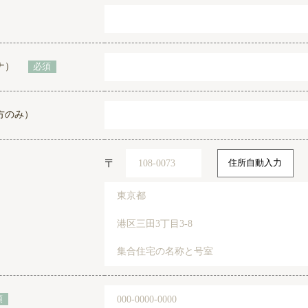
ナ）
必須
方のみ）
〒
住所自動入力
須