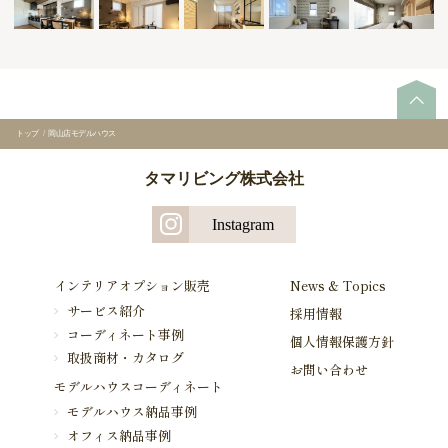
トップ
/
岡山店モデルハウス
タマリビング株式会社
Instagram
インテリアオプション販売
News & Topics
サービス紹介
採用情報
コーディネート事例
個人情報保護方針
取扱商材・カタログ
お問い合わせ
モデルハウスコーディネート
モデルハウス納品事例
オフィス納品事例