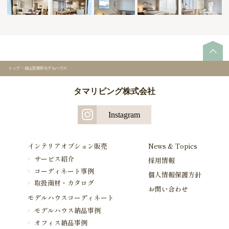
トップ
/
福山営業所モデルハウス
タマリビング株式会社
Instagram
インテリアオプション販売
News & Topics
サービス紹介
採用情報
コーディネート事例
個人情報保護方針
取扱商材・カタログ
お問い合わせ
モデルハウスコーディネート
モデルハウス納品事例
オフィス納品事例