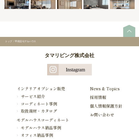
トップ
/
甲府店モデルハウス
タマリビング株式会社
Instagram
インテリアオプション販売
News & Topics
サービス紹介
採用情報
コーディネート事例
個人情報保護方針
取扱商材・カタログ
お問い合わせ
モデルハウスコーディネート
モデルハウス納品事例
オフィス納品事例